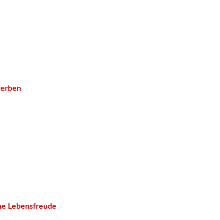
terben
ne Lebensfreude