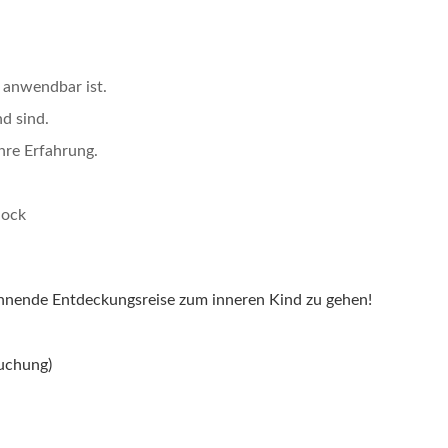
g anwendbar ist.
d sind.
hre Erfahrung.
hock
spannende Entdeckungsreise zum inneren Kind zu gehen!
Buchung)