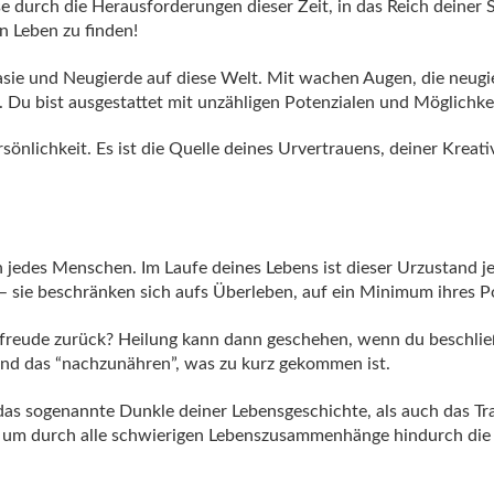
e durch die Herausforderungen dieser Zeit, in das Reich deiner
n Leben zu finden!
ie und Neugierde auf diese Welt. Mit wachen Augen, die neugieri
 Du bist ausgestattet mit unzähligen Potenzialen und Möglichkeit
sönlichkeit. Es ist die Quelle deines Urvertrauens, deiner Kreat
 jedes Menschen. Im Laufe deines Lebens ist dieser Urzustand je
e beschränken sich aufs Überleben, auf ein Minimum ihres Pot
nsfreude zurück? Heilung kann dann geschehen, wenn du beschli
nd das “nachzunähren”, was zu kurz gekommen ist.
das sogenannte Dunkle deiner Lebensgeschichte, als auch das Tr
, um durch alle schwierigen Lebenszusammenhänge hindurch die i