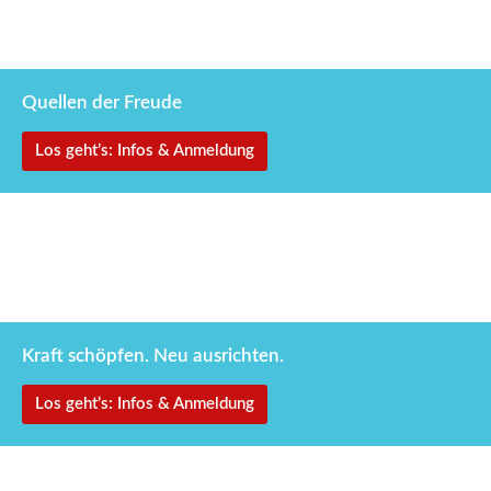
19.–22. November 2026
Schattenkraft
Quellen der Freude
Los geht’s: Infos & Anmeldung
29. Dezember 2026 – 2. Januar 2027
Visionssuche
Kraft schöpfen. Neu ausrichten.
Los geht’s: Infos & Anmeldung