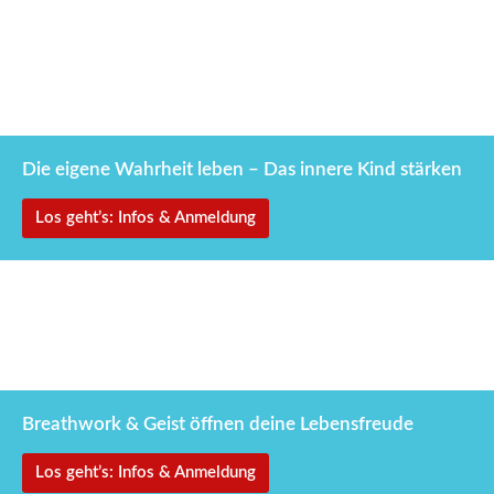
5.–9. Mai 2027
Den Käfig der Vergangenheit
öffnen
Die eigene Wahrheit leben – Das innere Kind stärken
Los geht’s: Infos & Anmeldung
1.–4. Juli 2027
Geburt und Neubeginn
Breathwork & Geist öffnen deine Lebensfreude
Los geht’s: Infos & Anmeldung