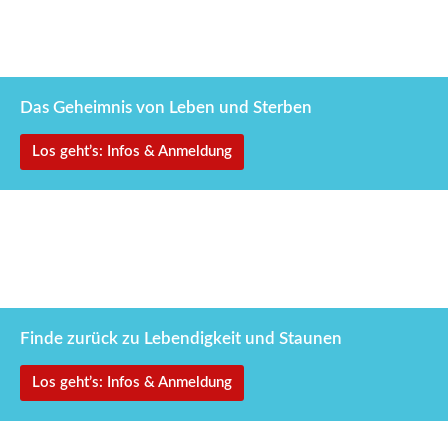
3.–7. Februar 2027
Zwischen den Welten
Das Geheimnis von Leben und Sterben
Los geht’s: Infos & Anmeldung
25.–29. März 2027
Befreie das Kind in dir
Finde zurück zu Lebendigkeit und Staunen
Los geht’s: Infos & Anmeldung