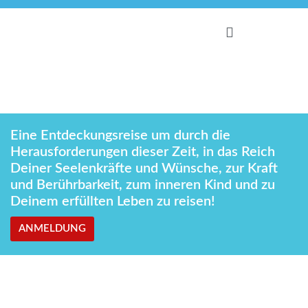
6.–10. April 2023
Heilung des inneren Kindes
Eine Entdeckungsreise um durch die
Herausforderungen dieser Zeit, in das Reich
Deiner Seelenkräfte und Wünsche, zur Kraft
und Berührbarkeit, zum inneren Kind und zu
Deinem erfüllten Leben zu reisen!
ANMELDUNG