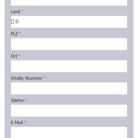
Land
*
PLZ
*
Ort
*
Straße, Nummer
*
Telefon
*
E-Mail
*