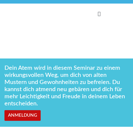
22.–24. August 2025
FreiAtmen – Entfalte die Kraft
deines Atems im Rebirthing
Dein Atem wird in diesem Seminar zu einem
wirkungsvollen Weg, um dich von alten
Mustern und Gewohnheiten zu befreien. Du
kannst dich atmend neu gebären und dich für
mehr Leichtigkeit und Freude in deinem Leben
entscheiden.
ANMELDUNG