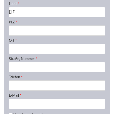
Land
*
PLZ
*
Ort
*
Straße, Nummer
*
Telefon
*
E-Mail
*