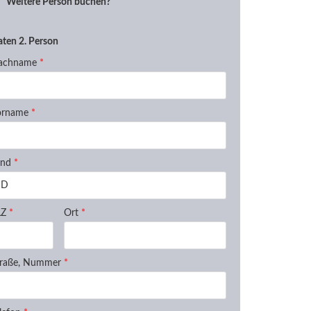
Weitere Person buchen?
ten 2. Person
achname
*
orname
*
and
*
LZ
*
Ort
*
traße, Nummer
*