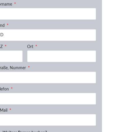
orname
and
LZ
Ort
traße, Nummer
lefon
-Mail