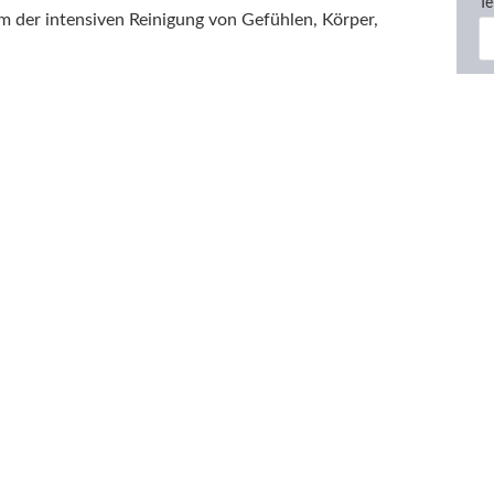
Te
um der intensiven Reinigung von Gefühlen, Körper,
E
emonie aktivierst Du Deine Wunschkraft, erkennst
rung und richtest Dich auf ein kraftvolles und
persönlichen Wachstum und ermöglicht es, dass
Weise begegnest.
Na
utter Erde bezeichnet und nicht selten stellt
en Raum eine außergewöhnliche Gelegenheit, um
lle Erfahrung zu machen.
*
D
K