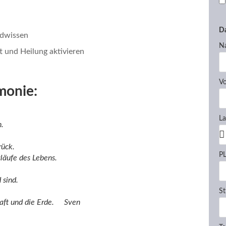
Da
adwissen
N
und Heilung aktivieren
V
monie:
L
n.
rück.
P
läufe des Lebens.
 sind.
S
haft und die Erde. Sven